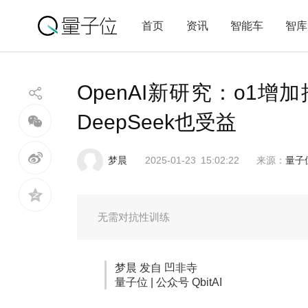
首页
资讯
智能车
智库
OpenAI新研究：o1
DeepSeek也受益
梦晨
2025-01-23
15:02:22
来源：
量子
无需对抗性训练
梦晨 发自 凹非寺
量子位 | 公众号 QbitAI