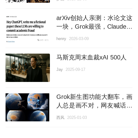
arXiv创始人亲测：水论文这
一块，Grok最强，Claude最
不配合
henry
2026-03-09
马斯克周末血裁xAI 500人
Jay
2025-09-17
Grok新生图功能大翻车，画
人总是画不对，网友喊话马
斯克：给谷歌道歉
西风
2025-01-03