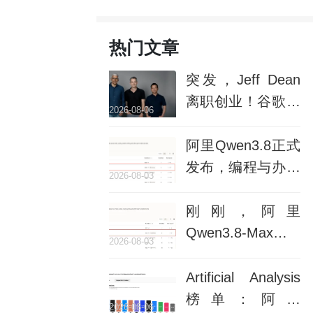
热门文章
突发，Jeff Dean
离职创业！谷歌股
2026-08-06
价应声蒸发1.34万
亿
阿里Qwen3.8正式
发布，编程与办公
2026-08-03
再进化，推理更快
更稳定
刚刚，阿里
Qwen3.8-Max来
2026-08-03
了！冲进全球第一
梯队，模型表现直
Artificial Analysis
逼Claude
榜单：阿里
2026-08-06