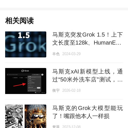
相关阅读
马斯克突发Grok 1.5！上下
文长度至128k、HumanEval
得分超GPT-4
丰色
2024-03-29
马斯克xAI新模型上线，通
过“50米外洗车店”测试，回
答偏好高度贴合老马本人
衡宇
2026-02-18
马斯克的Grok大模型能玩
了！嘴跟他本人一样损
梦晨
2023-12-08