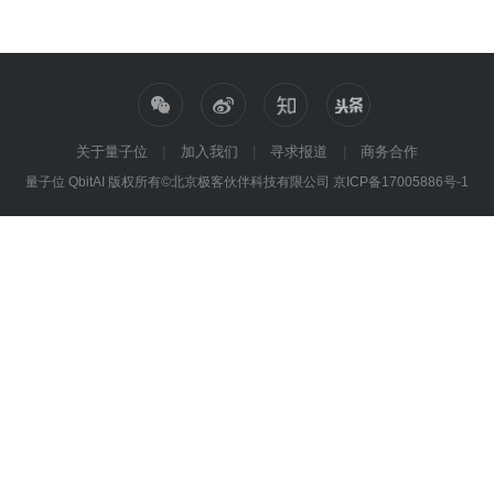
关于量子位
加入我们
寻求报道
商务合作
量子位 QbitAI 版权所有©北京极客伙伴科技有限公司
京ICP备17005886号-1