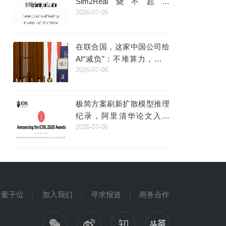
Sim2Real烧不起，
2026-07-05
Real2Sim量大管饱
在联合国，这家中国公司给
AI“减负”：不堆算力，而是
2026-07-06
给机器人装了个“类脑”
极简方案刷新扩散模型推理
纪录，阿里清华论文入选
2026-07-06
ICML杰出论文
于量子位
加入我们
寻求报道
商务合作