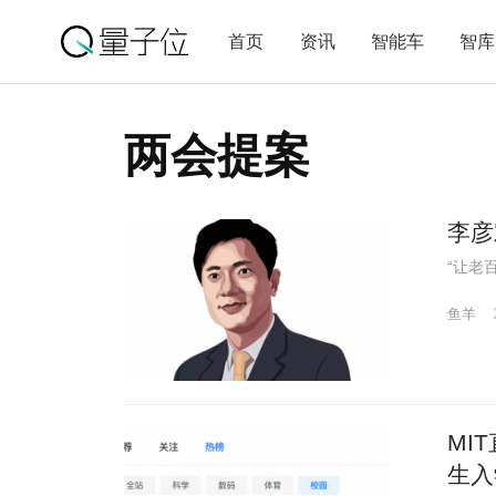
首页
资讯
智能车
智库
两会提案
李彦
“让老
鱼羊
MI
生入