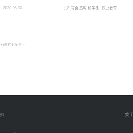
2020-05-30
两会提案
留学生
职业教育
ω`●)没有更多啦～
关
突破