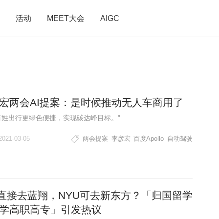
活动
MEET大会
AIGC
宏两会AI提案：是时候推动无人车商用了
百姓出行更绿色便捷，实现碳达峰目标。”
2021-03-05
两会提案
李彦宏
百度Apollo
自动驾驶
T直接去蓝翔，NYU可去新东方？「归国留学
学高职高专」引发热议