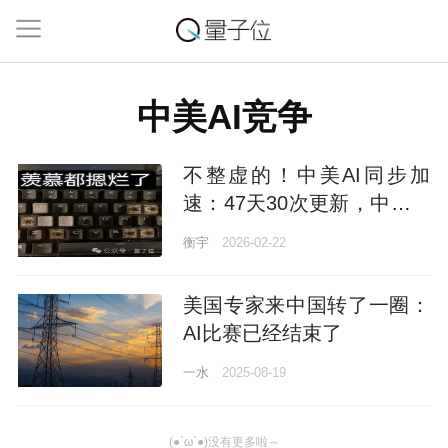
中美AI竞争
不整虚的！中美AI同步加
速：47天30次更新，中国AI
的最强主场究竟在哪？
衡宇
2026-02-22
美国专家来中国转了一圈：
AI比赛已经结束了
一水
2025-08-19
(●`ω`●)没有更多啦～