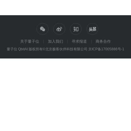
关于量子位
加入我们
寻求报道
商务合作
量子位 QbitAI 版权所有©北京极客伙伴科技有限公司
京ICP备17005886号-1