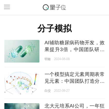
分子模拟
AI辅助糖尿病药物开发，效
果提升3倍，中国团队研究
登Nature子刊
明敏
2024-08-08
一个模型搞定元素周期表常
见元素：中国团队打造分子
模拟预训练模型，最高节省
白交
2022-08-27
90%数据
北大元培系AI公司，一年狂