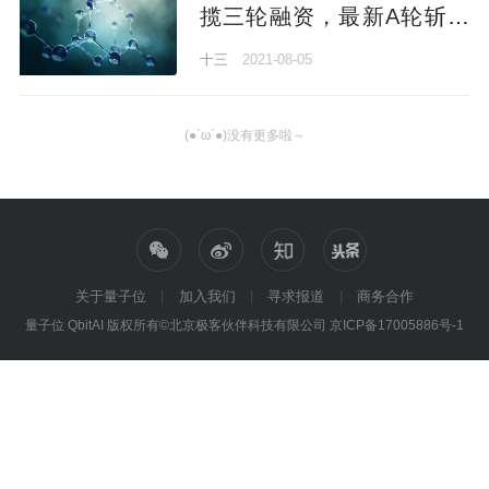
揽三轮融资，最新A轮斩获
数千万美元
十三
2021-08-05
(●`ω`●)没有更多啦～
关于量子位
加入我们
寻求报道
商务合作
量子位 QbitAI 版权所有©北京极客伙伴科技有限公司
京ICP备17005886号-1