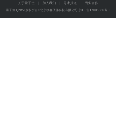
关于量子位
加入我们
寻求报道
商务合作
量子位 QbitAI 版权所有©北京极客伙伴科技有限公司
京ICP备17005886号-1