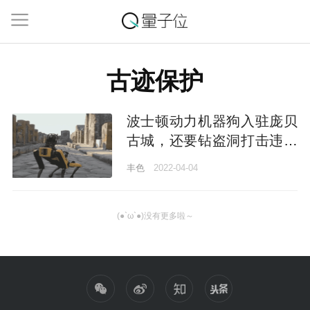
古迹保护
波士顿动力机器狗入驻庞贝
古城，还要钻盗洞打击违法
犯罪
丰色
2022-04-04
(●`ω`●)没有更多啦～