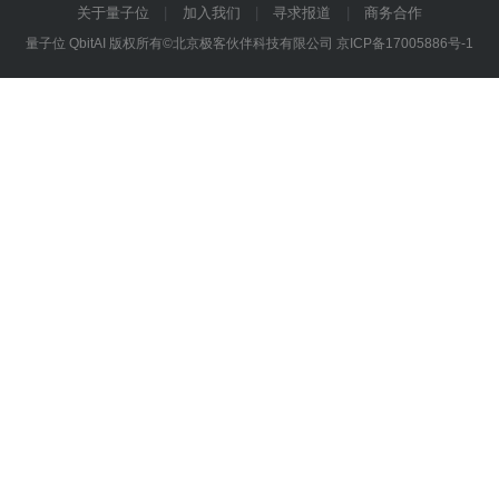
关于量子位
加入我们
寻求报道
商务合作
量子位 QbitAI 版权所有©北京极客伙伴科技有限公司
京ICP备17005886号-1