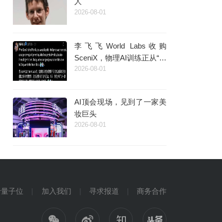
人
2026-08-01
李飞飞World Labs收购
SceniX，物理AI训练正从“采
2026-08-01
数据”走向“造世界”
AI顶会现场，见到了一家美
妆巨头
2026-08-01
于量子位
加入我们
寻求报道
商务合作