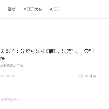
活动
MEET大会
AIGC
有味觉了：分辨可乐和咖啡，只需“尝一尝”丨
re
咸准确率达90%
2025-07-15
AI
味觉
ω`●)没有更多啦～