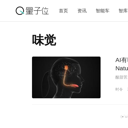
首页
资讯
智能车
智库
味觉
AI
Natu
酸甜苦
时令
(●`