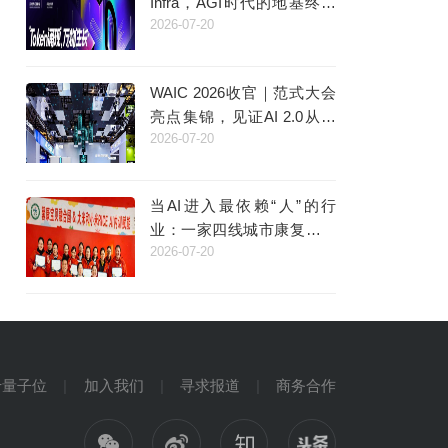
Infra，AGI时代的地基终于
2026-07-20
浮出水面
WAIC 2026收官｜范式大会
亮点集锦，见证AI 2.0从技
2026-07-20
术突破走向产业实践
当AI进入最依赖“人”的行
业：一家四线城市康复机构
2026-07-20
利润增长40%
于量子位
加入我们
寻求报道
商务合作