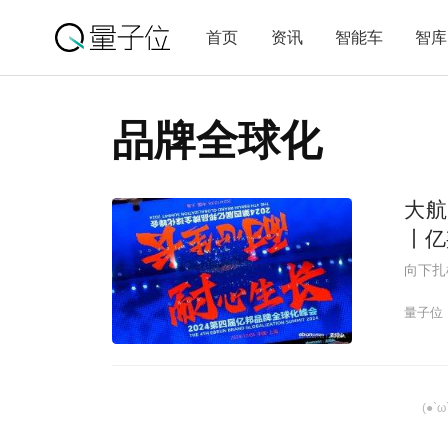
首页
资讯
智能车
智库
品牌全球化
大航
丨亿
向下扎
量子位
(●`