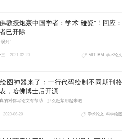
佛教授炮轰中国学者：学术“碰瓷”！回应：
者已开除
者误列”
十三
2021-02-20
MIT-IBM
学术论文
绘图神器来了：一行代码绘制不同期刊格
表，哈佛博士后开源
真的对你写论文有帮助，那么赶紧用起来吧
2020-06-29
学术论文
科学绘图