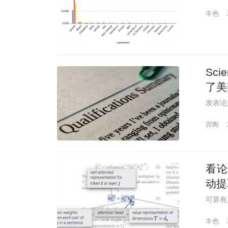
丰色
Sc
了美
发表论
羿阁
看论
动提
可算有
丰色