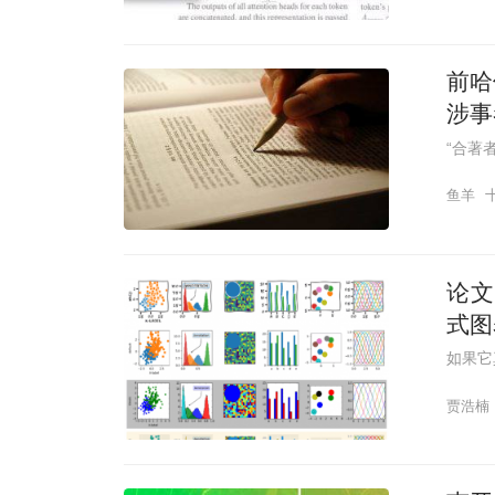
前哈
涉事
“合著
鱼羊
论文
式图
如果它
贾浩楠