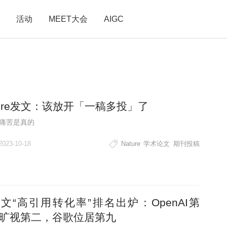
活动
MEET大会
AIGC
ture发文：该放开「一稿多投」了
痛苦是真的
2023-10-18
Nature
学术论文
期刊投稿
论文“高引用转化率”排名出炉：OpenAI第
旷视第二，谷歌位居第九