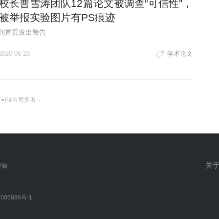
校长曹雪涛团队12篇论文被调查“可信性”，
被举报实验图片有PS痕迹
期刊首页发出警告
2020-06-28
学术论文
ω`●)没有更多啦～
关
突破
005886号-1