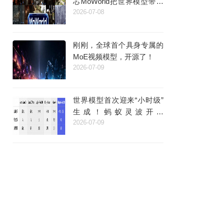
芯MoWorld把世界模型带进
2026-07-08
产业时代
刚刚，全球首个具身专属的
MoE视频模型，开源了！
2026-07-09
世界模型首次迎来“小时级”
生成！蚂蚁灵波开源
2026-07-09
LingBot-World 2.0，支持AI
原生多人交互