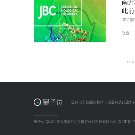
南开
此前
JBC
晓查
(●`
追踪人工智能新趋势，报道科技行业新
量子位 QbitAI 版权所有©北京极客伙伴科技有限公司
京ICP备17