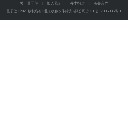
关于量子位
加入我们
寻求报道
商务合作
量子位 QbitAI 版权所有©北京极客伙伴科技有限公司
京ICP备17005886号-1