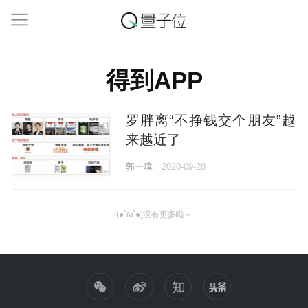
得到APP
罗胖离“不挣钱交个朋友”越
来越近了
郭一璞
2020-09-28
(●`ω`●)没有更多啦～