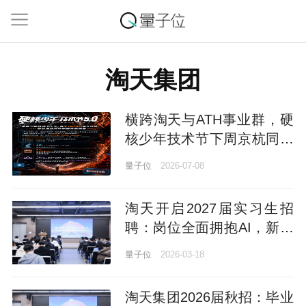
淘天集团
横跨淘天与ATH事业群，硬
核少年技术节下周京杭同步
开幕，四项AIGX硬核成果
量子位
2026-07-08
齐发
淘天开启2027届实习生招
聘：岗位全面拥抱AI，新增
3类AI岗位
量子位
2026-03-18
淘天集团2026届秋招：毕业