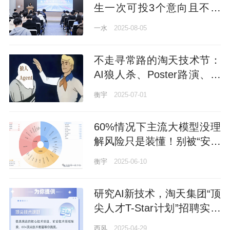
生一次可投3个意向且不限
次数
一水
2025-08-05
不走寻常路的淘天技术节：
AI狼人杀、Poster路演、博
见社轮番上阵
衡宇
2025-07-01
60%情况下主流大模型没理
解风险只是装懂！别被“安全
答案”骗了
衡宇
2025-06-10
研究AI新技术，淘天集团“顶
尖人才T-Star计划”招聘实习
生
西风
2025-04-29