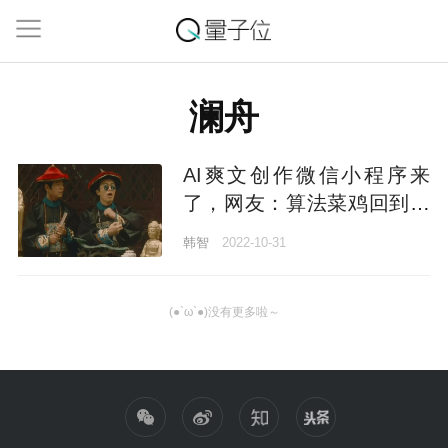
澜舟
AI爽文创作微信小程序来
了，网友：算法菜鸡回到清
朝当一品大员
韩智
2022-10-31
(●`ω`●)没有更多啦～