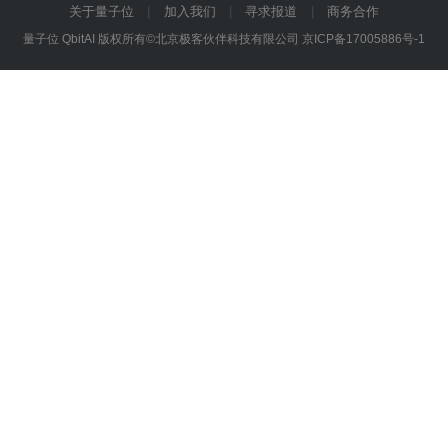
关于量子位
加入我们
寻求报道
商务合作
量子位 QbitAI 版权所有©北京极客伙伴科技有限公司
京ICP备17005886号-1