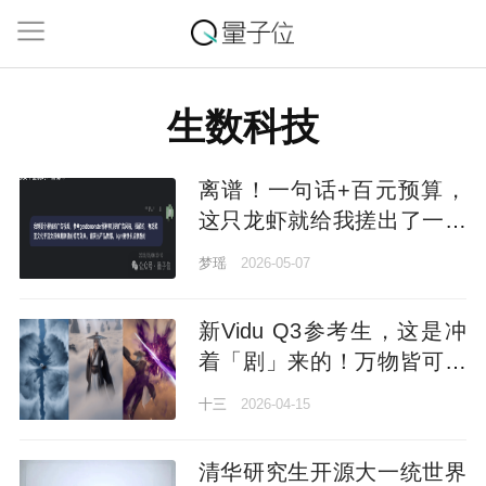
生数科技
离谱！一句话+百元预算，
这只龙虾就给我搓出了一支
百万级广告片？
梦瑶
2026-05-07
新Vidu Q3参考生，这是冲
着「剧」来的！万物皆可参
考：特效音效场景都备好了
十三
2026-04-15
清华研究生开源大一统世界