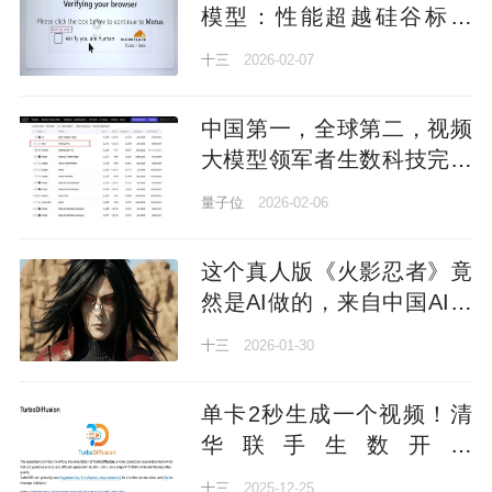
模型：性能超越硅谷标杆
40%！
十三
2026-02-07
中国第一，全球第二，视频
大模型领军者生数科技完成
超 6 亿元A+轮融资
量子位
2026-02-06
这个真人版《火影忍者》竟
然是AI做的，来自中国AI视
频新王者Vidu Q3
十三
2026-01-30
单卡2秒生成一个视频！清
华联手生数开源
TurboDiffusion，视频
十三
2025-12-25