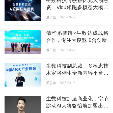
生数科技再获数亿元大额融
资，Vidu领跑多模态大模型
赛道
量子位
2025-09-19
清华系智谱×生数达成战略
合作，专注大模型联合创新
量子位
2025-04-27
生数科技副总裁：多模态技
术定将催生全新内容平台，
实现完全个性化、实时可
邓思邈
2025-04-18
控、可交互｜中国AIGC产
业峰会
生数科技加速商业化，字节
跳动AI大将骆怡航加盟出任
CEO