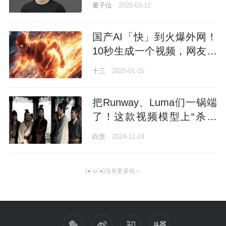
量子位
2025-03-12
国产AI「快」到火爆外网！
10秒生成一个视频，网友：
我见过最快的AI
十三
2025-01-15
把Runway、Luma们一锅端
了！这款视频模型上“杀手
级”功能：一致性魔咒终于打
白交
2024-11-14
破
(●`ω`●)没有更多啦～