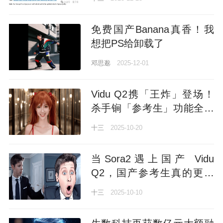
DeepSeek时刻来了
免费国产Banana真香！我
想把PS给卸载了
邓思邈
2025-12-01
Vidu Q2携「王炸」登场！
杀手锏「参考生」功能全球
上线，APP体验全面革新
十三
2025-10-20
当Sora2遇上国产 Vidu
Q2，国产参考生真的更香
了！一手亲测
十三
2025-10-10