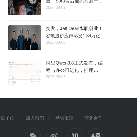
瘾，Sora背后最抓马的一段
2026-08-01
来了
突发，Jeff Dean离职创业！
谷歌股价应声蒸发1.34万亿
2026-08-06
阿里Qwen3.8正式发布，编
程与办公再进化，推理更快
2026-08-03
更稳定
于量子位
加入我们
寻求报道
商务合作