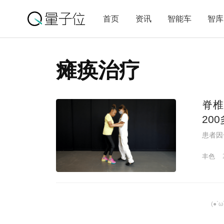
首页
资讯
智能车
智库
瘫痪治疗
脊椎
20
患者因
丰色
(●`