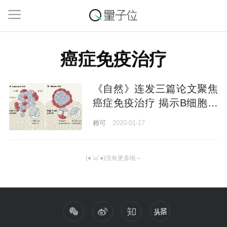
癌症免疫治疗
《自然》连发三篇论文聚焦
癌症免疫治疗 揭示B细胞重
要性
赖可
2020-01-17
(●`ω`●)没有更多啦～