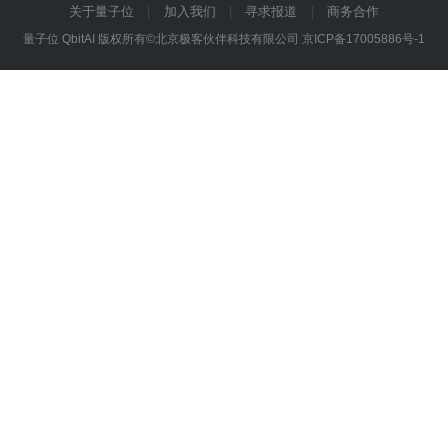
关于量子位
加入我们
寻求报道
商务合作
量子位 QbitAI 版权所有©北京极客伙伴科技有限公司
京ICP备17005886号-1