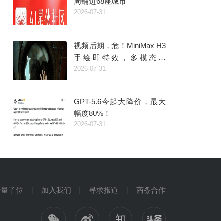
周铺进68座城市
2026-07-31
视频后期，危！MiniMax H3
手绘即特效，多模态的
2026-07-31
「Coding时刻」来了
GPT-5.6今起大降价，最大
幅度80%！
2026-07-31
于量子位
加入我们
寻求报道
商务合作