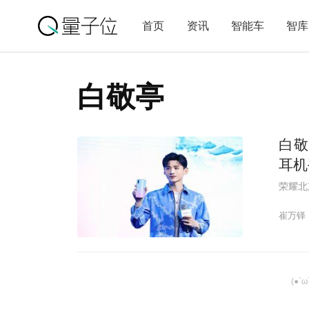
首页
资讯
智能车
智库
白敬亭
白敬
耳机
荣耀北
崔万铎
(●`