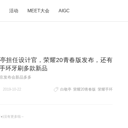
活动
MEET大会
AIGC
亭担任设计官，荣耀20青春版发布，还有
手环牙刷多款新品
京发布会新品多多
2019-10-22
白敬亭
荣耀20青春版
荣耀手环
ω`●)没有更多啦～