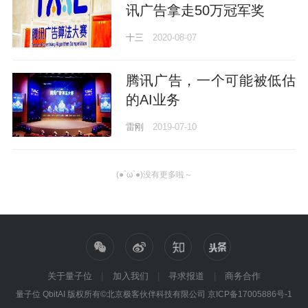
讯广告拿走50万冠军奖
十三
2020-08-07
腾讯广告，一个可能被低估
的AI业务
雷刚
2019-07-10
(●`ω`●)没有更多啦～
关于量子位
加入我们
寻求报道
商务合作
量子位 QbitAI 版权所有©北京极客伙伴科技有限公司
京ICP备17005886号-1