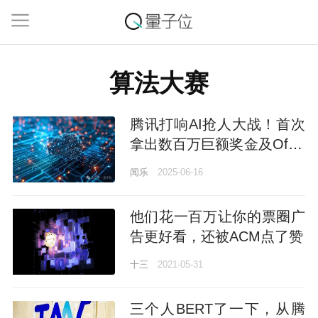
算法大赛
腾讯打响AI抢人大战！首次
拿出数百万巨额奖金及Offer
办算法大赛
闻乐
2025-06-16
他们花一百万让你的票圈广
告更好看，还被ACM点了赞
十三
2021-05-31
三个人BERT了一下，从腾