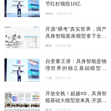
节红杉领投10亿
henry
2026-01-12
开源“裸考”真实世界，国产
具身智能基座模型拿下全球
第二！
西风
2026-01-08
自变量王潜：具身智能是物
理世界的独立基础模型｜
MEET2026
一水
2025-12-21
开放全栈！超越π0，具身智
能基础大模型迎来真·开源，
开发者狂喜
衡宇
2025-09-08