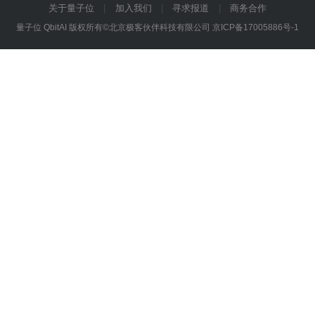
关于量子位
加入我们
寻求报道
商务合作
量子位 QbitAI 版权所有©北京极客伙伴科技有限公司
京ICP备17005886号-1