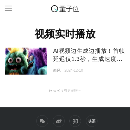
视频实时播放
AI视频边生成边播放！首帧
延迟仅1.3秒，生成速度9.4
帧/秒｜Adobe&MIT新研究
西风
2024-12-10
(●`ω`●)没有更多啦～