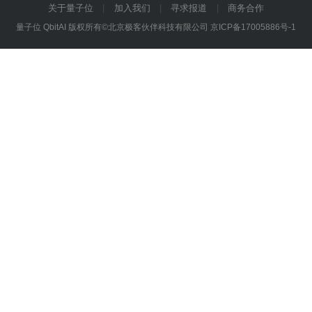
关于量子位
加入我们
寻求报道
商务合作
量子位 QbitAI 版权所有©北京极客伙伴科技有限公司
京ICP备17005886号-1