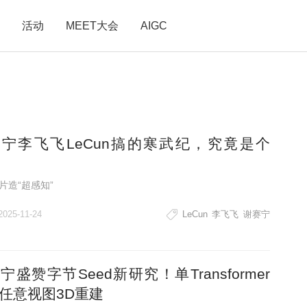
活动
MEET大会
AIGC
宁李飞飞LeCun搞的寒武纪，究竟是个
片造“超感知”
2025-11-24
LeCun
李飞飞
谢赛宁
宁盛赞字节Seed新研究！单Transformer
任意视图3D重建