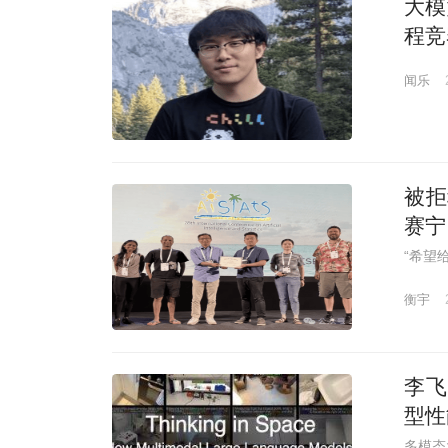
大模
程竞
闻乐
被拒
赛宁
“希望
衡宇
李飞
型性
多模态