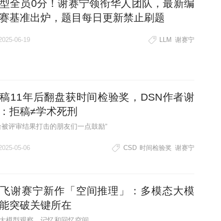
型全员0分！谢赛宁领衔华人团队，最新编
赛基准出炉，题目每日更新禁止刷题
2025-06-19
LLM
谢赛宁
稿11年后翻盘获时间检验奖，DSN作者谢
：拒稿≠学术死刑
给被评审结果打击的朋友们一点鼓励”
2025-05-06
CSD
时间检验奖
谢赛宁
飞谢赛宁新作「空间推理」：多模态大模
能突破关键所在
大模型观察、记忆和回忆空间