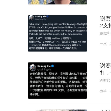
谢赛
2支
数据和
一水
谢赛
打，
AI时
鱼羊