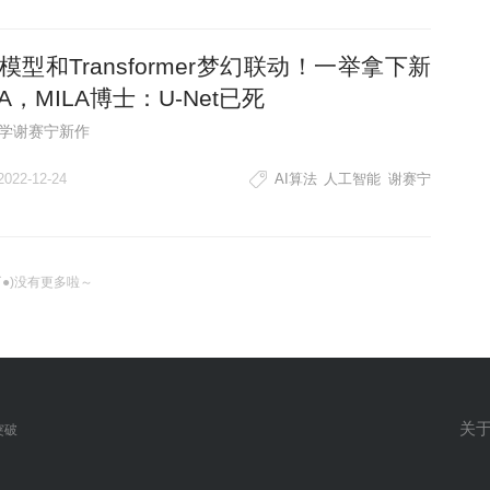
模型和Transformer梦幻联动！一举拿下新
TA，MILA博士：U-Net已死
学谢赛宁新作
2022-12-24
AI算法
人工智能
谢赛宁
ω`●)没有更多啦～
关
突破