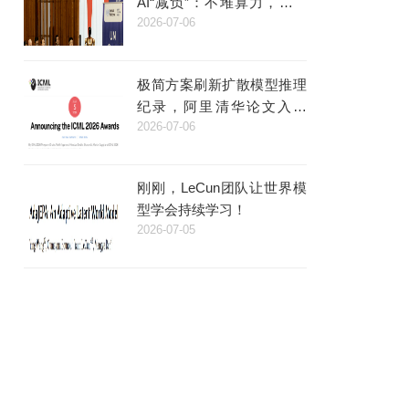
AI“减负”：不堆算力，而是
2026-07-06
给机器人装了个“类脑”
极简方案刷新扩散模型推理
纪录，阿里清华论文入选
2026-07-06
ICML杰出论文
刚刚，LeCun团队让世界模
型学会持续学习！
2026-07-05