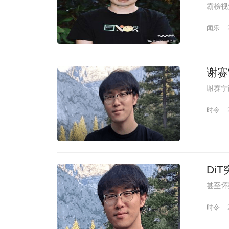
霸榜视
闻乐
谢赛
谢赛宁
时令
Di
甚至怀疑
时令