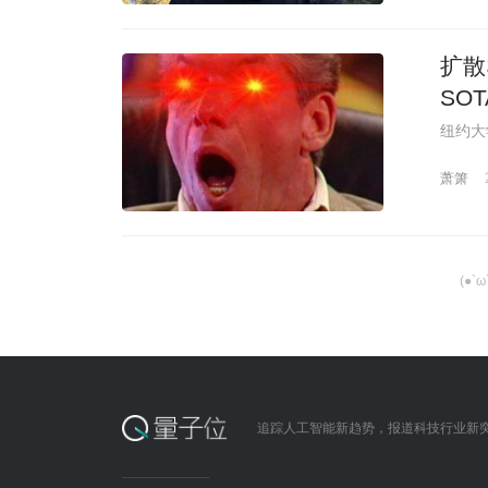
扩散
SO
纽约大
萧箫
(●`
追踪人工智能新趋势，报道科技行业新