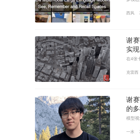
西风
谢赛
实现
在4张
克雷西
谢赛
的多
模型视觉
一水