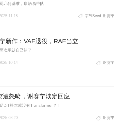
觉几何基准，康炳易带队
2025-11-18
字节Seed
谢赛宁
宁新作：VAE退役，RAE当立
两次承认自己错了
2025-10-14
谢赛宁
T突遭怒喷，谢赛宁淡定回应
DiT根本就没有Transformer？！
2025-08-20
谢赛宁