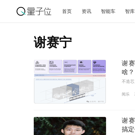
首页
资讯
智能车
智库
谢赛宁
谢赛
啥？
不造芯
闻乐
谢赛
搞定