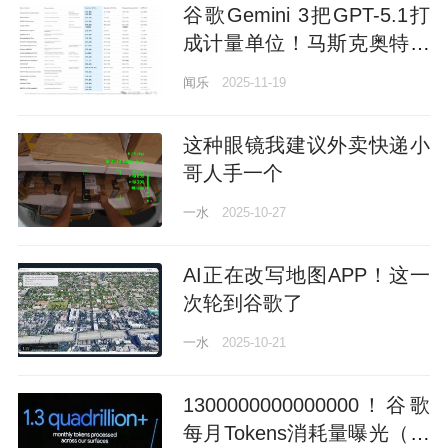
谷歌Gemini 3把GPT-5.1打
成计量单位！马斯克奥特曼
都服了
闻乐
2025-11-19
这种眼镜我建议外卖快递小
哥人手一个
一水
2025-10-27
AI正在改写地图APP！这一
次轮到谷歌了
一水
2025-10-21
1300000000000000！谷歌
每月Tokens消耗量曝光（别