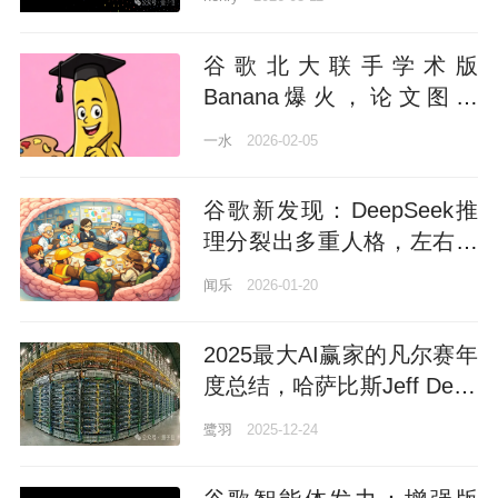
谷歌北大联手学术版
Banana爆火，论文图表
100%精确生成
一水
2026-02-05
谷歌新发现：DeepSeek推
理分裂出多重人格，左右脑
互搏越来越聪明
闻乐
2026-01-20
2025最大AI赢家的凡尔赛年
度总结，哈萨比斯Jeff Dean
联手执笔
鹭羽
2025-12-24