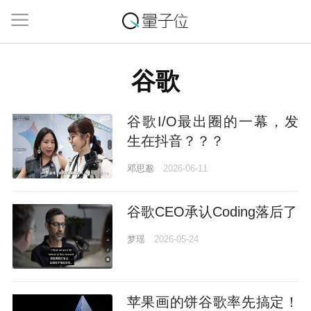
谷歌
谷歌I/O最出圈的一幕，发
生在抖音？？？
邓思邈
2026-06-11
谷歌CEO承认Coding落后了
梦瑶
2026-05-24
苹果画的饼谷歌率先搞定！