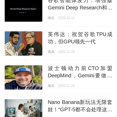
谷歌智能体发力：增强版
Gemini Deep Research和专
属API都来了
闻乐
2025-12-12
英伟达：祝贺谷歌TPU成
功，但GPU领先一代
西风
2025-11-26
波士顿动力前CTO加盟
DeepMind，Gemini要做机
器人界的安卓
闻乐
2025-11-25
Nano Banana新玩法无限套
娃！“GPT-5都不会处理这种
级别的递归”