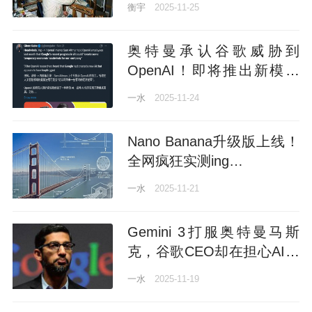
衡宇
2025-11-25
奥特曼承认谷歌威胁到
OpenAI！即将推出新模型
“Shallotpeat”
一水
2025-11-24
Nano Banana升级版上线！
全网疯狂实测ing…
一水
2025-11-21
Gemini 3打服奥特曼马斯
克，谷歌CEO却在担心AI泡
沫
一水
2025-11-19