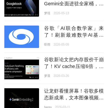
Gemini全面进驻全家桶，连
鼠标都AI上了
梦瑶
2026-05-13
谷歌「AI联合数学家」来
了！刷新最难数学AI基准
SOTA，牛津教授用它解开
听雨
2026-05-09
群论悬案
谷歌新论文把内存股价干崩
了！KV cache压缩6倍，网
友：硅谷成真了 profile-
梦晨
2026-03-26
avatar
让龙虾看懂屏幕！谷歌多模
态新成果，文本图像视频音
频进同一空间
henry
2026-03-11