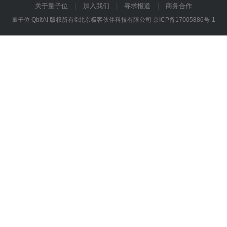
关于量子位
加入我们
寻求报道
商务合作
量子位 QbitAI 版权所有©北京极客伙伴科技有限公司
京ICP备17005886号-1