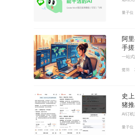
量子位
阿里
手搓
一站式
鹭羽
史上
猪推
AI订
量子位