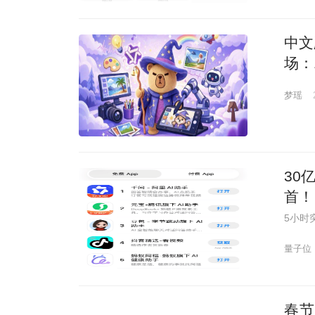
中文版
场：
梦瑶
30
首！
5小时
量子位
春节