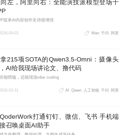
ra向左，阿里向右：全能演技派模型登场千
PP
PP迎来AI内容创作史诗级增强
2026-04-03
Wan
千问
阿里
拿215项SOTA的Qwen3.5-Omni：摄像头
，AI给我现场讲论文、撸代码
能唠嗑，还能现场vibe coding
2026-03-31
AI
Qwen
人工智能
千问
阿里
QoderWork打通钉钉、微信、飞书 手机端
接召唤桌面AI助手
成文件整理、数据处理、文档生成等任务。