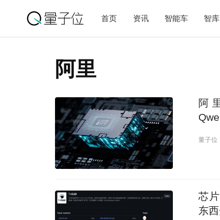
首页
资讯
智能车
智库
阿里
阿
Qw
量子位
芯片
东西