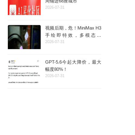
周铺进68座城市
2026-07-31
视频后期，危！MiniMax H3
手绘即特效，多模态的
2026-07-31
「Coding时刻」来了
GPT-5.6今起大降价，最大
幅度80%！
2026-07-31