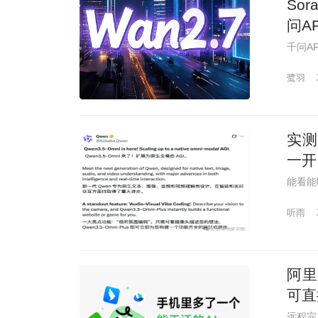
So
问A
千问A
鹭羽
实测
一开
能看能听
听雨
阿里
可直
远程完