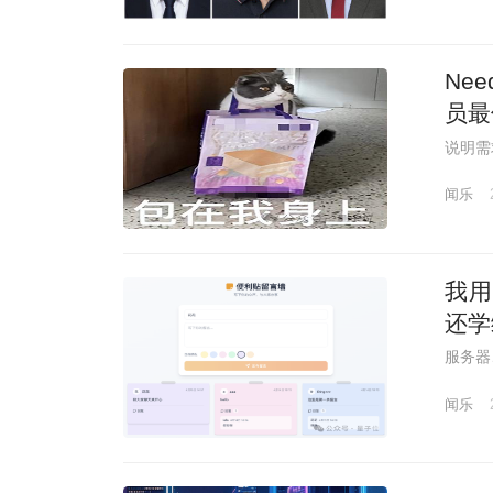
Nee
员最
说明需
闻乐
我用
还学
服务器
闻乐