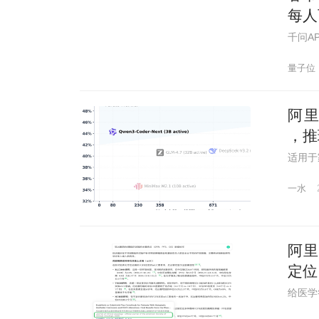
每人
千问A
量子位
阿里
，推
适用于
一水
阿里
定位
给医学