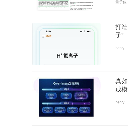
量子位
打造
子”
henry
真如
成模型
henry