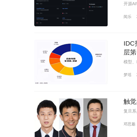
开源A
闻乐
ID
层第
模型、H
梦瑶
触觉
复旦系
邓思邈