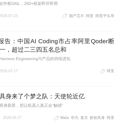
I软件栈SAIL，260+框架即开即用
2026-07-23
国产芯片
阿里
阿里平头哥
C报告：中国AI Coding市占率阿里Qoder断
一，超过二三四五名总和
arness Engineering与产品的持续进化
2026-07-17
阿里
具身来了个梦之队：天使轮近亿
具身新星，想让机器人真正会“触摸”
2026-05-27
Meta
华为
复旦
新智具身
阿里