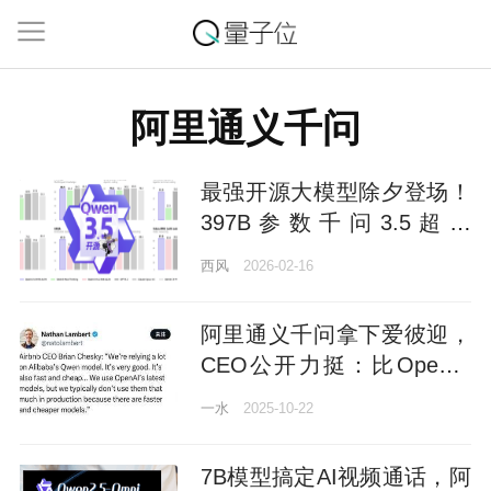
阿里通义千问
最强开源大模型除夕登场！
397B参数千问3.5超越
Gemini 3，百万Tokens低至
西风
2026-02-16
8毛
阿里通义千问拿下爱彼迎，
CEO公开力挺：比OpenAI
好、硅谷都在用
一水
2025-10-22
7B模型搞定AI视频通话，阿