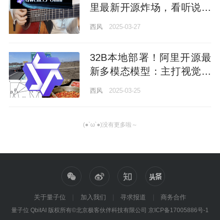
里最新开源炸场，看听说写
全模态打通，开发者企业免
西风
2025-03-27
费商用
32B本地部署！阿里开源最
新多模态模型：主打视觉语
言，数学推理也很强
西风
2025-03-25
(●`ω`●)没有更多啦～
关于量子位
加入我们
寻求报道
商务合作
量子位 QbitAI 版权所有©北京极客伙伴科技有限公司
京ICP备17005886号-1