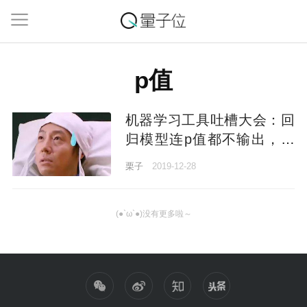
p值
机器学习工具吐槽大会：回
归模型连p值都不输出，文
档描述惨不忍睹 | 你也来吐
栗子
2019-12-28
一波
(●`ω`●)没有更多啦～