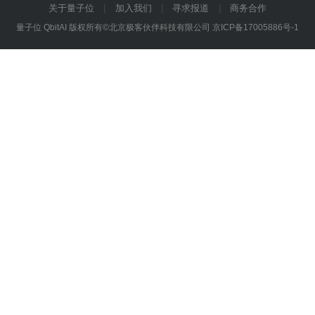
关于量子位
加入我们
寻求报道
商务合作
量子位 QbitAI 版权所有©北京极客伙伴科技有限公司
京ICP备17005886号-1