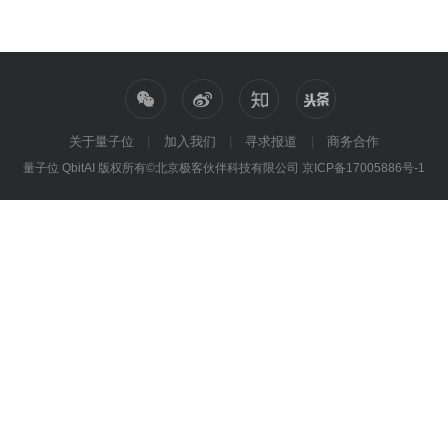
关于量子位
加入我们
寻求报道
商务合作
量子位 QbitAI 版权所有©北京极客伙伴科技有限公司
京ICP备17005886号-1