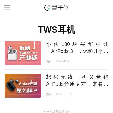
TWS耳机
小伙180块买华强北
「AirPods 3」，体验几乎追
平官方，背后产业让人惊讶
黄阳
2021-08-03
想买无线耳机又觉得
AirPods音质太差，来看看
安克出的这款
黄阳
2020-11-08
(●`ω`●)没有更多啦～