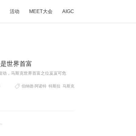
活动
MEET大会
AIGC
再是世界首富
波动，马斯克世界首富之位岌岌可危
8
伯纳德·阿诺特
特斯拉
马斯克
啦～