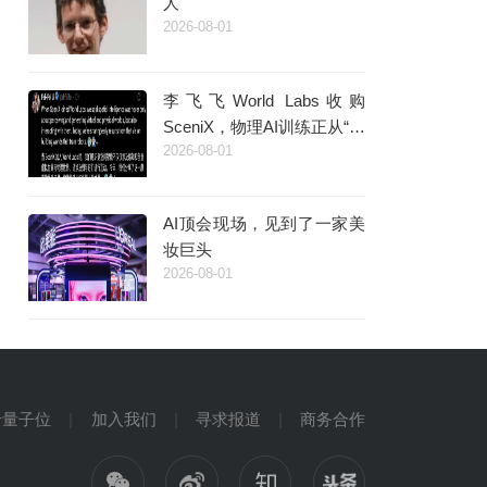
人
2026-08-01
李飞飞World Labs收购
SceniX，物理AI训练正从“采
2026-08-01
数据”走向“造世界”
AI顶会现场，见到了一家美
妆巨头
2026-08-01
于量子位
加入我们
寻求报道
商务合作