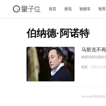
首页
资讯
智能车
智库
伯纳德·阿诺特
马斯克不
随着特斯拉股价
昭慧
2022-12-0
(●`ω`●)没有更多