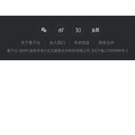
关于量子位
加入我们
寻求报道
商务合作
量子位 QbitAI 版权所有©北京极客伙伴科技有限公司
京ICP备17005886号-1