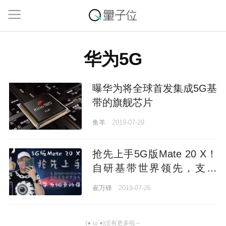
华为5G
曝华为将全球首发集成5G基
带的旗舰芯片
鱼羊
2019-07-29
抢先上手5G版Mate 20 X！
自研基带世界领先，支持
NSA/SA双组网，华为5G真
崔万铎
2019-07-26
的强
(●`ω`●)没有更多啦～