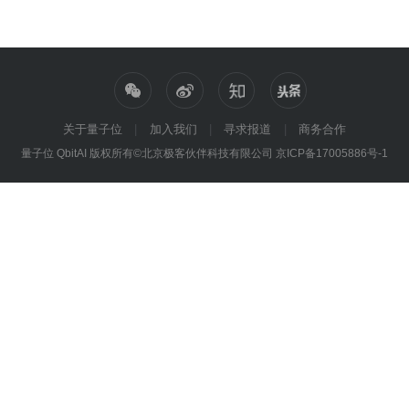
关于量子位
加入我们
寻求报道
商务合作
量子位 QbitAI 版权所有©北京极客伙伴科技有限公司
京ICP备17005886号-1