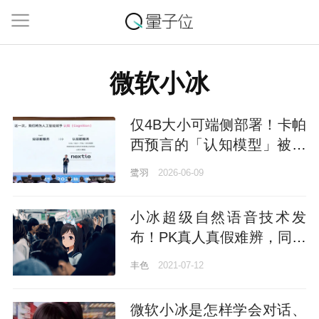
微软小冰
仅4B大小可端侧部署！卡帕
西预言的「认知模型」被国
产做出来了
鹭羽
2026-06-09
小冰超级自然语音技术发
布！PK真人真假难辨，同时
获独角兽轮融资
丰色
2021-07-12
微软小冰是怎样学会对话、