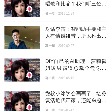
唱歌和比喻？我们听三位首
席科学家讲了讲背后的原理
郭一璞
2019-11-24
对话李笛：智能助手要和主
人有情感纽带，所以推出了
阿凡达框架
郭一璞
2019-09-27
DIY自己的AI助理，萝莉御
姐暖男霸道总裁全凭你定
义，微软小冰团队发布新框
郭一璞
2019-08-15
架
微软小冰学会画画了，堪称
复活近代画家，还能命题作
画
郭一璞
2019-05-17