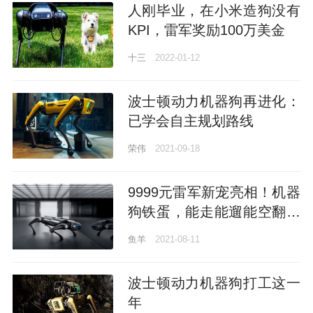
人刚毕业，在小米造狗没有
KPI，雷军奖励100万美金
十三
2022-01-12
波士顿动力机器狗再进化：
已学会自主规划路线
荣伟
2021-09-18
9999元雷军新宠亮相！机器
狗铁蛋，能走能遛能空翻，
小米机器人实验室第一款产
鱼羊
2021-08-11
品
波士顿动力机器狗打工这一
年