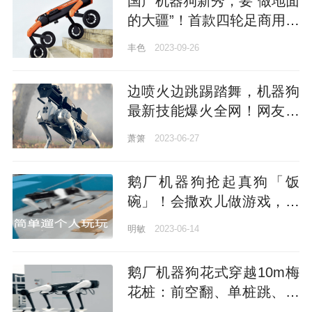
国产机器狗新秀，要“做地面
的大疆”！首款四轮足商用机
器人刚刚亮相
丰色
2023-09-26
边喷火边跳踢踏舞，机器狗
最新技能爆火全网！网友直
呼真·热狗
萧箫
2023-06-27
鹅厂机器狗抢起真狗「饭
碗」！会撒欢儿做游戏，遛
人也贼6
明敏
2023-06-14
鹅厂机器狗花式穿越10m梅
花桩：前空翻、单桩跳、起
身作揖…全程不打一个趔趄