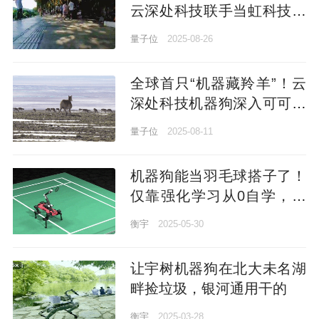
云深处科技联手当虹科技实
现超远程操控机器狗直播
量子位
2025-08-26
全球首只“机器藏羚羊”！云
深处科技机器狗深入可可西
里腹地
量子位
2025-08-11
机器狗能当羽毛球搭子了！
仅靠强化学习从0自学，还
涌现出类人回位行为 |
衡宇
2025-05-30
Science子刊
让宇树机器狗在北大未名湖
畔捡垃圾，银河通用干的
衡宇
2025-03-28