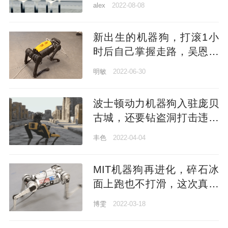
alex
2022-08-08
新出生的机器狗，打滚1小
时后自己掌握走路，吴恩达
开山大弟子最新成果
明敏
2022-06-30
波士顿动力机器狗入驻庞贝
古城，还要钻盗洞打击违法
犯罪
丰色
2022-04-04
MIT机器狗再进化，碎石冰
面上跑也不打滑，这次真的
稳如狗了
博雯
2022-03-18