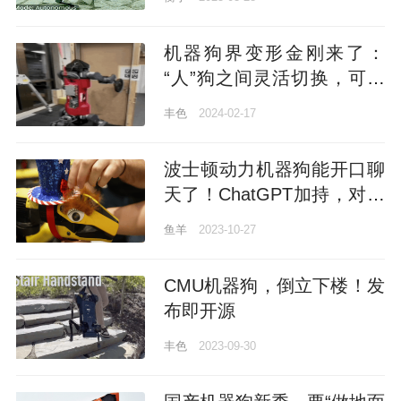
机器狗界变形金刚来了：
“人”狗之间灵活切换，可用
前肢开门取物，瑞士团队出
丰色
2024-02-17
品
波士顿动力机器狗能开口聊
天了！ChatGPT加持，对话
机智妙语连珠
鱼羊
2023-10-27
CMU机器狗，倒立下楼！发
布即开源
丰色
2023-09-30