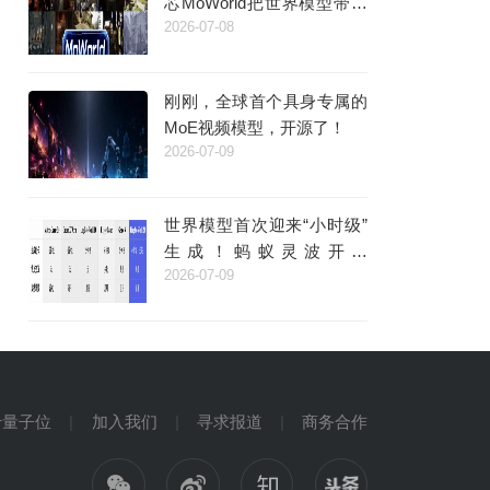
芯MoWorld把世界模型带进
2026-07-08
产业时代
刚刚，全球首个具身专属的
MoE视频模型，开源了！
2026-07-09
世界模型首次迎来“小时级”
生成！蚂蚁灵波开源
2026-07-09
LingBot-World 2.0，支持AI
原生多人交互
于量子位
加入我们
寻求报道
商务合作