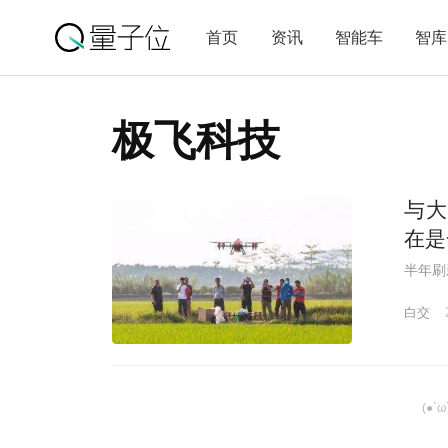
首页
资讯
智能车
智库
极飞科技
与大
在是
半年刷
白交
(●`