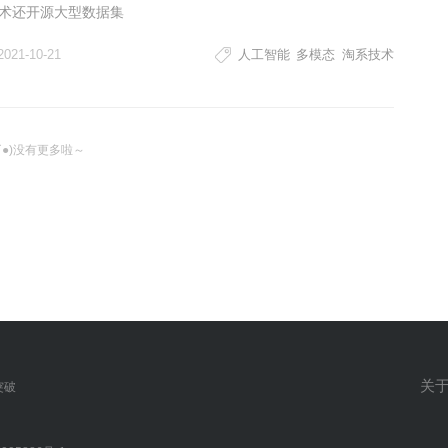
举办
术还开源大型数据集
2021-10-21
人工智能
多模态
淘系技术
ω`●)没有更多啦～
关
突破