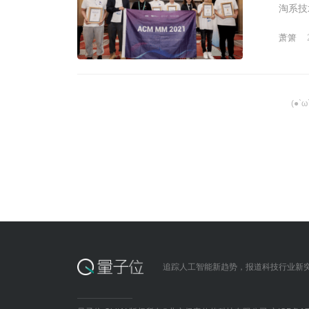
联手
淘系技
萧箫
(●`
追踪人工智能新趋势，报道科技行业新