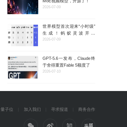
MoE视频模型，开源了！
2026-07-09
世界模型首次迎来“小时级”
生成！蚂蚁灵波开源
2026-07-09
LingBot-World 2.0，支持AI
原生多人交互
GPT-5.6一发布，Claude终
于舍得重置Fable 5额度了
2026-07-10
于量子位
加入我们
寻求报道
商务合作