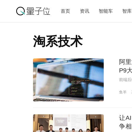
首页
资讯
智能车
智库
淘系技术
阿里
P9
前端后
鱼羊
让A
争相