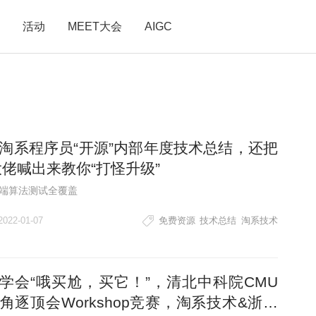
活动
MEET大会
AIGC
淘系程序员“开源”内部年度技术总结，还把
大佬喊出来教你“打怪升级”
端算法测试全覆盖
2022-01-07
免费资源
技术总结
淘系技术
I学会“哦买尬，买它！”，清北中科院CMU
角逐顶会Workshop竞赛，淘系技术&浙大