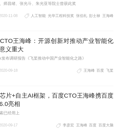
、师昌绪、张光斗、朱光亚等院士曾获此奖
2020-11-08
人工智能
光华工程科技奖
张伯礼
彭士禄
王海峰
CTO王海峰：开源创新对推动产业智能化
意义重大
tner发布调研报告《飞桨推动中国产业智能化之路》
2020-09-18
王海峰
百度
飞桨
芯片+自主AI框架，百度CTO王海峰携百度
6.0亮相
索已经用上
2020-09-17
李彦宏
王海峰
百度
百度大脑