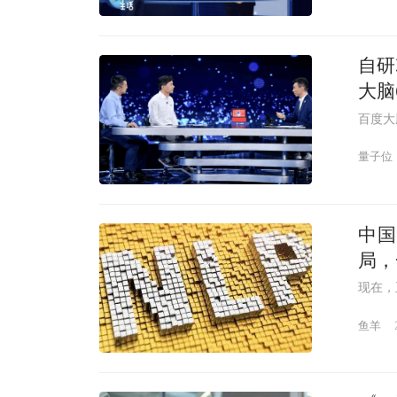
自研
大脑
百度大
量子位
中国
局，
现在，
鱼羊