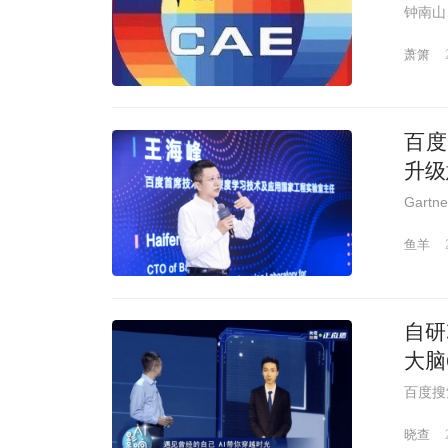
钟南山
萧箫
百度
升级
Gar
鱼羊
自研
大脑
百度搜
晓查