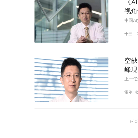
《A
视角
中国A
十三
空缺
峰现
上一任
雷刚
(●`