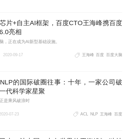
芯片+自主AI框架，百度CTO王海峰携百度
6.0亮相
脑，正在成为AI新型基础设施。
2020-09-17
王海峰
百度
百度大脑
NLP的国际破圈往事：十年，一家公司破
一代科学家星聚
正是乘风破浪时
2020-07-23
ACL
NLP
王海峰
百度