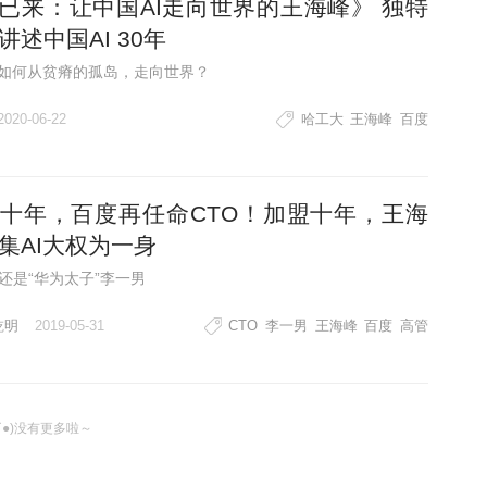
I已来：让中国AI走向世界的王海峰》 独特
讲述中国AI 30年
I如何从贫瘠的孤岛，走向世界？
2020-06-22
哈工大
王海峰
百度
十年，百度再任命CTO！加盟十年，王海
集AI大权为一身
还是“华为太子”李一男
乾明
2019-05-31
CTO
李一男
王海峰
百度
高管
ω`●)没有更多啦～