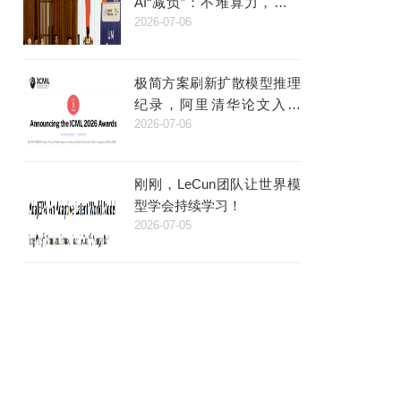
AI“减负”：不堆算力，而是
2026-07-06
给机器人装了个“类脑”
极简方案刷新扩散模型推理
纪录，阿里清华论文入选
2026-07-06
ICML杰出论文
刚刚，LeCun团队让世界模
型学会持续学习！
2026-07-05