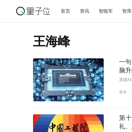
首页
资讯
智能车
智库
王海峰
一句
脑升
透露A
鱼羊
第十
礼、