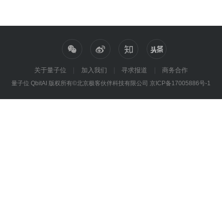
关于量子位
加入我们
寻求报道
商务合作
量子位 QbitAI 版权所有©北京极客伙伴科技有限公司
京ICP备17005886号-1