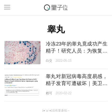
睾丸
冷冻23年的睾丸竟成功产生
精子！研究人员：为恢复生
育能力提供新思路
白交
2022-05-15
睾丸对新冠病毒高度易感，
精子发育可遭破坏｜美卫生
院最新研究
赖可
2020-02-22
(●`ω`●)没有更多啦～