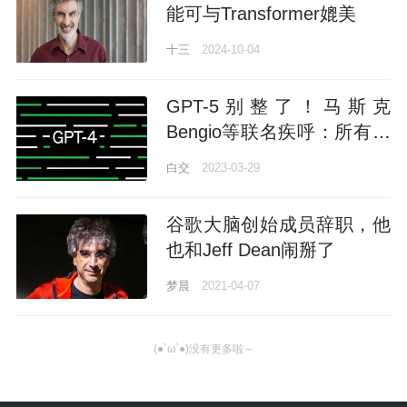
能可与Transformer媲美
十三
2024-10-04
GPT-5别整了！马斯克
Bengio等联名疾呼：所有先
进AI系统暂停研发6个月
白交
2023-03-29
谷歌大脑创始成员辞职，他
也和Jeff Dean闹掰了
梦晨
2021-04-07
(●`ω`●)没有更多啦～