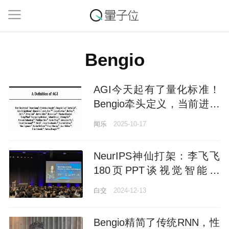
Bengio
AGI今天起有了量化标准！
Bengio牵头定义，当前进度
条58%
闻乐
2025-10-17
NeurIPS神仙打架：李飞飞
180页PPT谈视觉智能，
Bengio同OpenAI员工吵
白交
2024-12-13
架，何恺明谈AI宿命论
Bengio精简了传统RNN，性