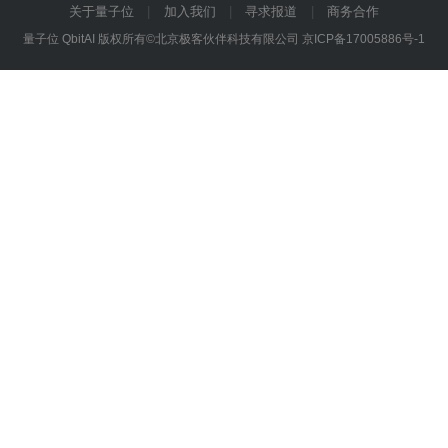
关于量子位
加入我们
寻求报道
商务合作
量子位 QbitAI 版权所有©北京极客伙伴科技有限公司
京ICP备17005886号-1