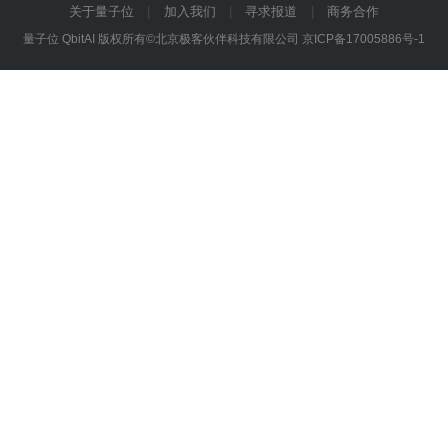
关于量子位
加入我们
寻求报道
商务合作
量子位 QbitAI 版权所有©北京极客伙伴科技有限公司
京ICP备17005886号-1