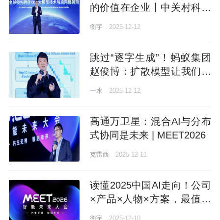
的价值在企业丨中关村科金
@MEET2026
衡宇
2025-12-12
跳过“逐字生成”！蚂蚁集团
赵俊博：扩散模型让我们能
直接修改Token |
一水
2025-12-12
MEET2026
高通万卫星：混合AI与分布
式协同是未来 | MEET2026
克雷西
2025-12-11
读懂2025中国AI走向！公司
×产品×人物×方案，最值得
关注的都在这里了
衡宇
2025-12-10