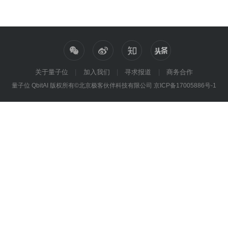
关于量子位
加入我们
寻求报道
商务合作
量子位 QbitAI 版权所有©北京极客伙伴科技有限公司
京ICP备17005886号-1