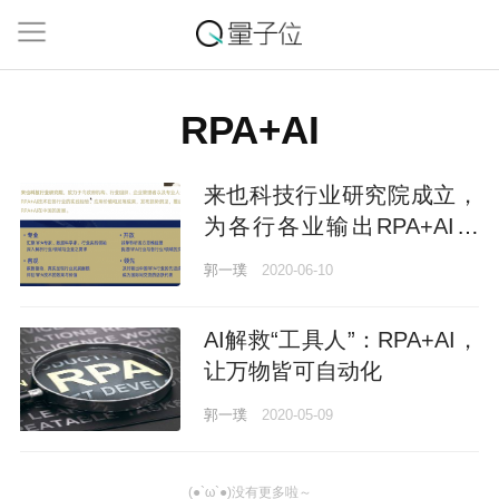
RPA+AI
来也科技行业研究院成立，
为各行各业输出RPA+AI实
践经验
郭一璞
2020-06-10
AI解救“工具人”：RPA+AI，
让万物皆可自动化
郭一璞
2020-05-09
(●`ω`●)没有更多啦～