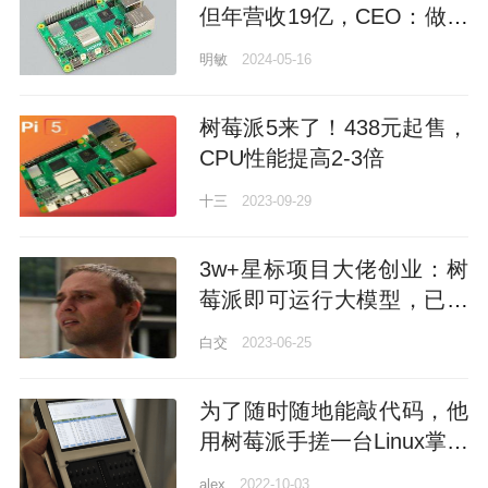
但年营收19亿，CEO：做一
家有趣又赚钱的公司
明敏
2024-05-16
树莓派5来了！438元起售，
CPU性能提高2-3倍
十三
2023-09-29
3w+星标项目大佬创业：树
莓派即可运行大模型，已获
GitHub前CEO投资
白交
2023-06-25
为了随时随地能敲代码，他
用树莓派手搓一台Linux掌上
电脑
alex
2022-10-03