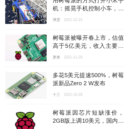
用树莓派的方式打开小米手
机：摇晃手机控制小车，前
进后退加转弯，成本不到
博雯
2021-12-15
350元 | 开源
树莓派被曝开春上市，估值
高于5亿美元，收入主要来
源于生产版权费
萧箫
2021-11-29
多花5美元提速500%，树莓
派新品Zero 2 W发布
十三
2021-10-29
树莓派因芯片短缺涨价，
2GB版上调10美元，国内价
格更离谱