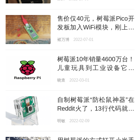
售价仅40元，树莓派Pico开
发板加入WiFi模块，刚上市
就脱销
褚万博
2022-07-01
树莓派10年销量4600万台！
儿童玩具到工业设备它都
可，创始人：最初只想造廉
晓查
2022-03-01
价电脑，不料第一天就卖出
10万台
自制树莓派“防松鼠神器”在
Reddit火了，13行代码就能
让AI替你护食，成本300+元
明敏
2022-02-09