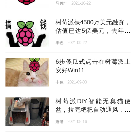
马兴坤
2021-10-22
树莓派获4500万美元融资，
估值已达5亿美元，去年创
下了710万台销量纪录
丰色
2021-09-22
6步傻瓜式点击在树莓派上
安好Win11
丰色
2021-09-03
树莓派DIY智能无臭猫便
盆，拉完粑粑自动通风，成
本不到400元
萧箫
2021-08-16