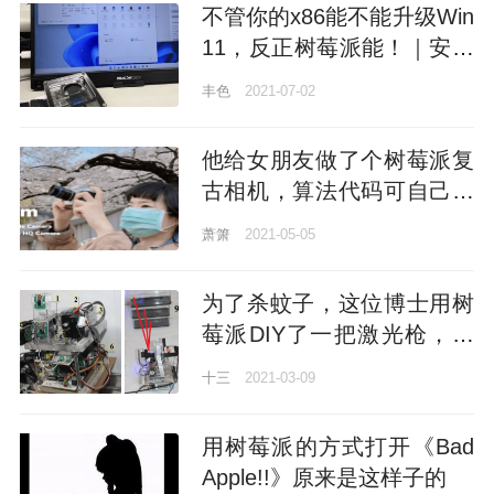
不管你的x86能不能升级Win
11，反正树莓派能！｜安装
教程
丰色
2021-07-02
他给女朋友做了个树莓派复
古相机，算法代码可自己编
写，成本不到700元丨开源
萧箫
2021-05-05
为了杀蚊子，这位博士用树
莓派DIY了一把激光枪，网
友：伤到人怎么办？
十三
2021-03-09
用树莓派的方式打开《Bad
Apple!!》原来是这样子的