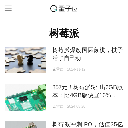
树莓派
树莓派爆改国际象棋，棋子
活了自己动
克雷西
2024-11-12
357元！树莓派5推出2GB版
本：比4GB版便宜16%，除
内存外几乎无减配
克雷西
2024-08-20
树莓派冲刺IPO，估值35亿