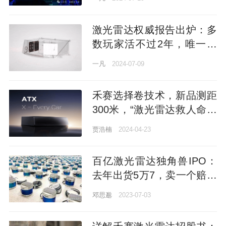
激光雷达权威报告出炉：多
数玩家活不过2年，唯一能
赚钱公司在中国
一凡
2024-07-09
禾赛选择卷技术，新品测距
300米，“激光雷达救人命，
卷低价无意义”
贾浩楠
2024-04-23
百亿激光雷达独角兽IPO：
去年出货5万7，卖一个赔本
9千块，小米菜鸟吉利都是
邓思邈
2023-07-03
股东