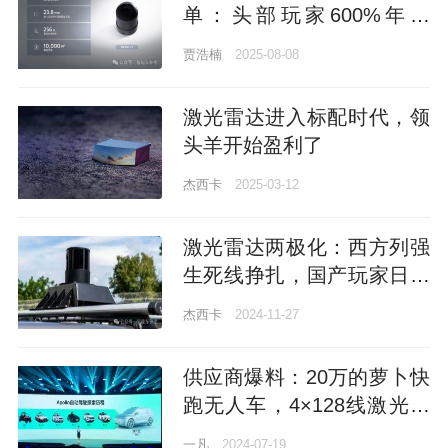
单：头部玩家600%年增
长，出货超20万台
贾浩楠
2025-08-08
激光雷达进入标配时代，领
头羊开始盈利了
杰西卡
2025-03-12
激光雷达两极化：西方列强
生死线挣扎，国产玩家日进
495万
杰西卡
2024-11-27
供应商爆料：20万的萝卜快
跑无人车，4×128线激光雷
达方案
一凡
2024-07-19