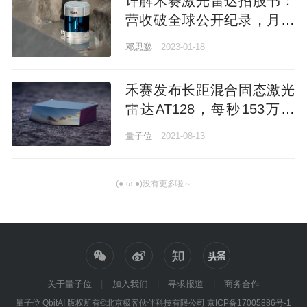
详解禾赛激光雷达招股书：
营收破全球公开纪录，月交
付过万，百度小米美团都是
邓思邈
2023-01-18
股东
禾赛发布长距混合固态激光
雷达AT128，每秒153万点
刷行业记录
量子位
2021-08-13
(●`ω`●)没有更多啦～
关于量子位
加入我们
寻求报道
商务合作
量子位 QbitAI 版权所有©北京极客伙伴科技有限公司
京ICP备17005886号-1