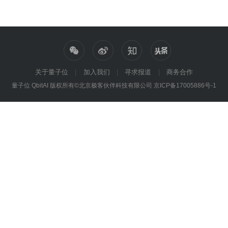
关于量子位
加入我们
寻求报道
商务合作
量子位 QbitAI 版权所有©北京极客伙伴科技有限公司
京ICP备17005886号-1