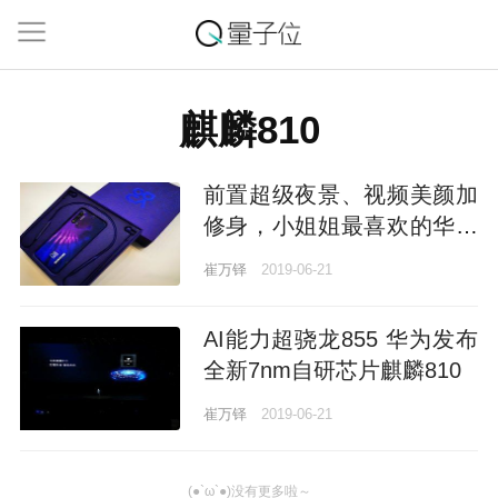
麒麟810
前置超级夜景、视频美颜加
修身，小姐姐最喜欢的华为
自拍神器nova5系列来了
崔万铎
2019-06-21
AI能力超骁龙855 华为发布
全新7nm自研芯片麒麟810
崔万铎
2019-06-21
(●`ω`●)没有更多啦～