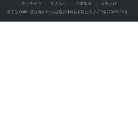
关于量子位
加入我们
寻求报道
商务合作
量子位 QbitAI 版权所有©北京极客伙伴科技有限公司
京ICP备17005886号-1