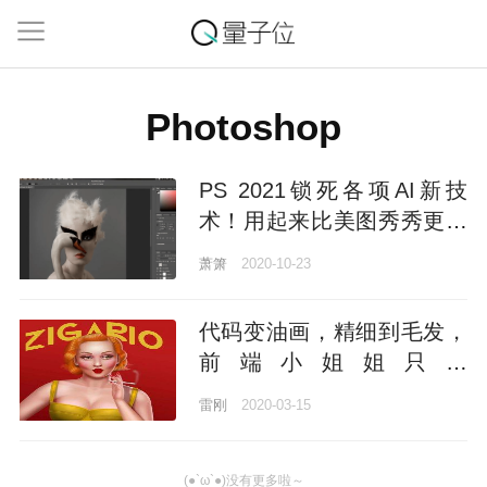
Photoshop
PS 2021锁死各项AI新技
术！用起来比美图秀秀更简
单，几个键搞定老照片修
萧箫
2020-10-23
复、变妆、绘画风格转换
代码变油画，精细到毛发，
前端小姐姐只用
HTML+CSS，让美术也惊叹
雷刚
2020-03-15
(●`ω`●)没有更多啦～