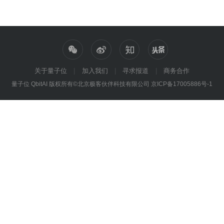
关于量子位
加入我们
寻求报道
商务合作
量子位 QbitAI 版权所有©北京极客伙伴科技有限公司
京ICP备17005886号-1