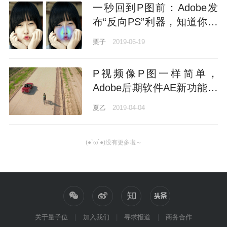
一秒回到P图前：Adobe发
布“反向PS”利器，知道你修
过哪里，还帮你修回去
栗子
2019-06-19
P视频像P图一样简单，
Adobe后期软件AE新功能上
线
夏乙
2019-04-04
(●`ω`●)没有更多啦～
关于量子位
加入我们
寻求报道
商务合作