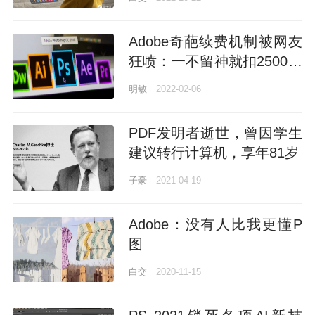
Adobe奇葩续费机制被网友
狂喷：一不留神就扣2500，
按月付费还随时取订？长点
明敏
2022-02-06
心吧
PDF发明者逝世，曾因学生
建议转行计算机，享年81岁
子豪
2021-04-19
Adobe：没有人比我更懂P
图
白交
2020-11-15