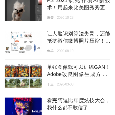
PS 2021锁死各项AI新技
术！用起来比美图秀秀更简
单，几个键搞定老照片修
萧箫
2020-10-23
复、变妆、绘画风格转换
让人脸识别算法失灵，还能
抵抗微信微博照片压缩！武
大&Adobe提出抗压缩对抗
鱼羊
2020-08-19
新框架，成功率最高超90%
单张图像就可以训练GAN！
Adobe改良图像生成方法 |
已开源
十三
2020-03-30
看完阿逗比年度炫技大会，
我什么都不敢信了