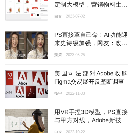
定制大模型，营销物料生成
发布全包，Adobe前CTO创
白交
2023-07-02
办
PS直接革自己命！AI功能迎
来史诗级加强，网友：改变
游戏规则
萧箫
2023-05-25
美国司法部对Adobe收购
Figma交易展开反垄断调查
衡宇
2022-11-03
用VR手捏3D模型，PS直接
与甲方对线，Adobe新技术
确实给设计师炫到了
白交
2022-10-22