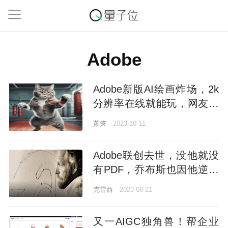
Adobe
Adobe新版AI绘画炸场，2k
分辨率在线就能玩，网友：
效果比DALL·E 3更强
萧箫
2023-10-11
Adobe联创去世，没他就没
有PDF，乔布斯也因他逆风
翻盘
克雷西
2023-08-21
又一AIGC独角兽！帮企业