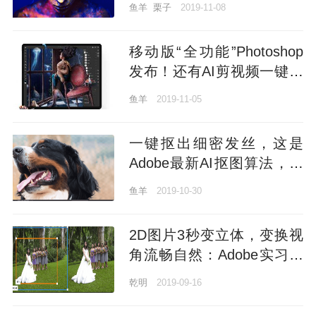
鱼羊
栗子
2019-11-08
移动版“全功能”Photoshop
发布！还有AI剪视频一键传
抖音、一键抠图功能上线 |
鱼羊
2019-11-05
Adobe MAX 2019
一键抠出细密发丝，这是
Adobe最新AI抠图算法，即
将上线Photoshop
鱼羊
2019-10-30
2D图片3秒变立体，变换视
角流畅自然：Adobe实习生
的智能景深算法，登上顶级
乾明
2019-09-16
期刊