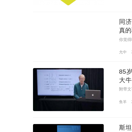
同济
真的
你觉得
允中
85
大牛
富，
附带文
鱼羊
斯坦