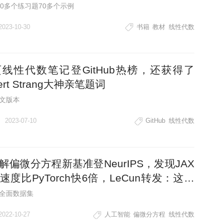
50多个练习题70多个示例
2023-10-30
书籍
教材
线性代数
页线性代数笔记登GitHub热榜，还获得了
bert Strang大神亲笔题词
文版本
2023-07-10
GitHub
线性代数
求解偏微分方程新基准登NeurIPS，发现JAX
速度比PyTorch快6倍，LeCun转发：这领
实很火
全面数据集
2022-10-27
人工智能
偏微分方程
线性代数