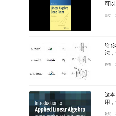
可以
白交
给
法，
晓查
这本
用，
乾明