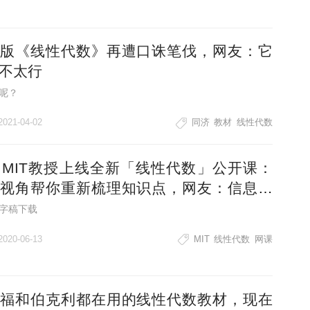
版《线性代数》再遭口诛笔伐，网友：它
不太行
呢？
2021-04-02
同济
教材
线性代数
岁MIT教授上线全新「线性代数」公开课：
视角帮你重新梳理知识点，网友：信息丰
通俗易懂
字稿下载
2020-06-13
MIT
线性代数
网课
福和伯克利都在用的线性代数教材，现在