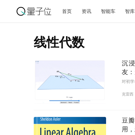
首页
资讯
智能车
智库
线性代数
沉
友：
对初学
克雷西
豆瓣
用，