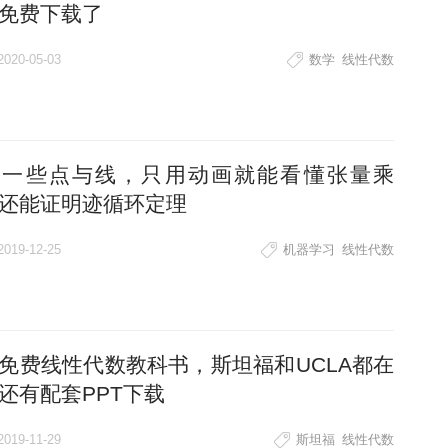
免费下载了
2020-05-03
数学
线性代数
你一些点与线，只用动画就能看懂张量乘
还能证明迹循环定理
2019-12-25
机器学习
线性代数
免费线性代数教科书，斯坦福和UCLA都在
还有配套PPT下载
2019-11-29
斯坦福
线性代数