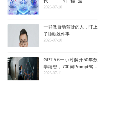
代”，许锦波团队
2026-07-10
MoleculeOS正式开放
一群做自动驾驶的人，盯上
了睡眠这件事
2026-07-10
GPT-5.6一小时解开50年数
学猜想，700词Prompt驾驭
2026-07-11
64个子Agent