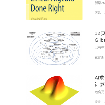
新增2
西风
12
Gil
已有中
克雷西
AI
计算
域确
包含更
萧箫